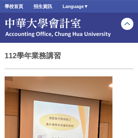
跳
學校首頁
招生資訊
Language▼
到
主
要
內
容
區
112學年業務講習